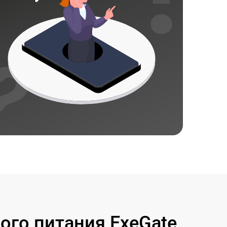
го питания ExeGate