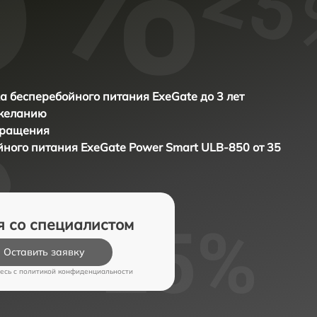
а бесперебойного питания ExeGate до 3 лет
 желанию
бращения
йного питания
ExeGate Power Smart ULB-850 от 35
я со специалистом
Оставить заявку
есь c
политикой конфиденциальности