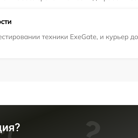
сти
тировании техники ExeGate, и курьер дос
ция?