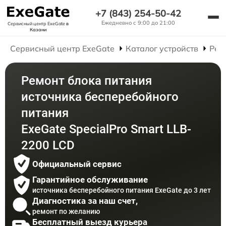
+7 (843) 254-50-42
Ежедневно с 9:00 до 21:00
Сервисный центр ExeGate
в
Казани
Сервисный центр ExeGate
Каталог устройств
Рем
Ремонт блока питания
источника бесперебойного
питания
ExeGate SpecialPro Smart LLB-
2200 LCD
Официальный сервис
Гарантийное обслуживание
источника бесперебойного питания ExeGate до 3 лет
Диагностика за наш счет,
ремонт по желанию
Бесплатный выезд курьера