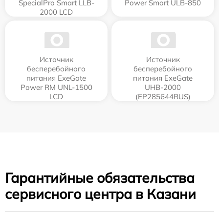
SpecialPro Smart LLB-
Power Smart ULB-850
2000 LCD
Источник
Источник
бесперебойного
бесперебойного
питания ExeGate
питания ExeGate
Power RM UNL-1500
UHB-2000
LCD
(EP285644RUS)
Гарантийные обязательства
сервисного центра в Казани