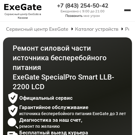
+7 (843) 254-50-42
Ежедневно с 9:00 до 21:00
Сервисный центр ExeGate
в
Позвонить
мне утром
Казани
Сервисный центр ExeGate
Каталог устройств
Рем
Ремонт силовой части
источника бесперебойного
питания
ExeGate SpecialPro Smart LLB-
2200 LCD
Официальный сервис
Гарантийное обслуживание
источника бесперебойного питания ExeGate до 3 лет
Диагностика за наш счет,
ремонт по желанию
Бесплатный выезд курьера