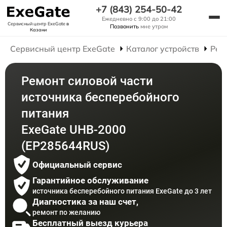
+7 (843) 254-50-42
Ежедневно с 9:00 до 21:00
Сервисный центр ExeGate
в
Позвонить
мне утром
Казани
Сервисный центр ExeGate
Каталог устройств
Рем
Ремонт силовой части
источника бесперебойного
питания
ExeGate UHB-2000
(EP285644RUS)
Официальный сервис
Гарантийное обслуживание
источника бесперебойного питания ExeGate до 3 лет
Диагностика за наш счет,
ремонт по желанию
Бесплатный выезд курьера